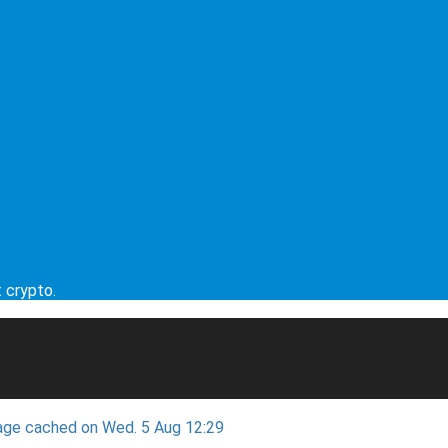
t crypto.
ge cached on Wed. 5 Aug 12:29