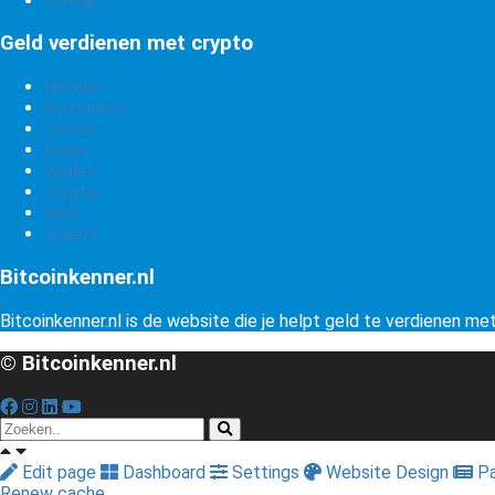
Contact
Geld verdienen met crypto
Nieuws
Exchanges
Cursus
Koers
Wallet
Crypto
Gids
Video's
Bitcoinkenner.nl
Bitcoinkenner.nl is de website die je helpt geld te verdienen me
© Bitcoinkenner.nl
Edit page
Dashboard
Settings
Website Design
Pa
Renew cache