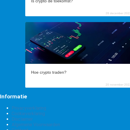
Is crypto de toekomst?
28 december 202
Hoe crypto traden?
20 november 202
Informatie
Privacyverklaring
Cookieverklaring
Disclaimer
Algemene Voorwaarden