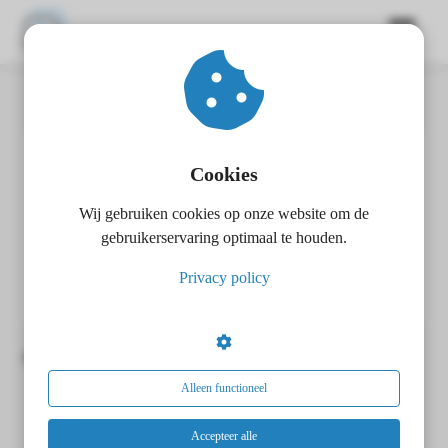
Home
Crypto wallet
Hardware wallets
ngen
 policy
Cookies
Hardware wallets
Wij gebruiken cookies op onze website om de
oneel
gebruikerservaring optimaal te houden.
Hardware wallets 2
onele
Privacy policy
s zijn
kelijk om
bsite te
Berichten over Hardware wallets:
ken. Ze
 gebruikt
Alleen functioneel
asisfuncties
der deze
Accepteer alle